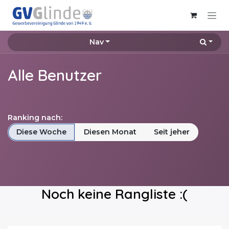
Zum Inhalt springen
Nav
Alle Benutzer
Ranking nach:
Diese Woche
Diesen Monat
Seit jeher
Noch keine Rangliste :(