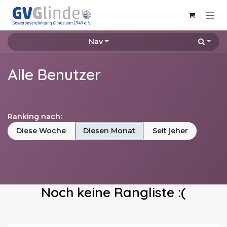
Zum Inhalt springen
Nav
Alle Benutzer
Ranking nach:
Diese Woche
Diesen Monat
Seit jeher
Noch keine Rangliste :(