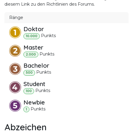
diesem Link zu den Richtlinien des Forums.
Ränge
Doktor
Punkt
s
10.000
Master
Punkt
s
2.000
Bachelor
Punkt
s
500
Student
Punkt
s
100
Newbie
Punkt
s
1
Abzeichen